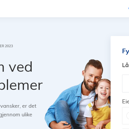
ER 2023
Fy
m ved
Lå
blemer
Ei
vansker, er det
 gjennom ulike
.