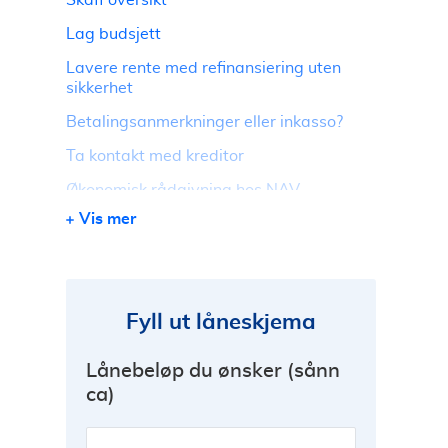
Skaff oversikt
Lag budsjett
Lavere rente med refinansiering uten
sikkerhet
Betalingsanmerkninger eller inkasso?
Ta kontakt med kreditor
Økonomisk rådgivning hos NAV
Vis mer
Er det mulig å få slettet gjeld?
Gjeldsordning er siste utvei
Etter hjelpen
Fyll ut låneskjema
Tips og råd ved økonomiske problemer
Få hjelp til å forhandle refinansiering
Lånebeløp du ønsker (sånn
ca)