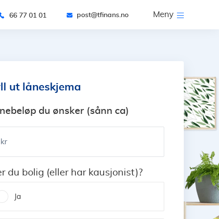
Meny
post@tfinans.no
66 77 01 01
ll ut låneskjema
nebeløp du ønsker (sånn ca)
kr
er du bolig (eller har kausjonist)?
Ja