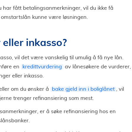
u har fått betalingsanmerkninger, vil du ikke få
l et omstartslån kunne være løsningen.
eller inkasso?
so, vil det være vanskelig til umulig å få nye lån.
omføre en
kredittvurdering
av lånesøkere de vurderer,
ger eller inkasso.
, eller om du ønsker å
bake gjeld inn i boliglånet
, vil
jerne trenger refinansiering som mest.
sanmerkninger, er å søke refinansiering hos en
tslånsbanker.