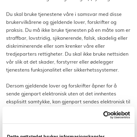
Du skal bruke tjenestene våre i samsvar med disse
brukervilkårene og gjeldende lover, forskrifter og
praksis. Du må ikke bruke tjenesten på en måte som er
straffbar, lovstridig, sjikanerende, falsk, skadelig eller
diskriminerende eller som krenker våre eller
tredjeparters rettigheter. Du skal ikke bruke nettsiden
vår slik at det skader, forstyrrer eller ødelegger
tjenestens funksjonalitet eller sikkerhetssystemer.
Dersom gjeldende lover og forskrifter åpner for å
sende gjenpart elektronisk uten at det innhentes
eksplisitt samtykke, kan gjenpart sendes elektronisk til
deg til den epostadressen du har oppgitt til oss.
Dersom du ikke lenger ønsker å bruke våre tjenester,
kan du ta kontakt med oss. Vi vil da innen rimelig tid
Dette nettstedet bruker informasjonskapsler