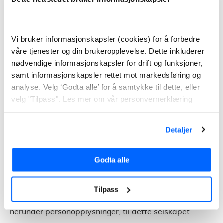
avslutte behandlingen av din henvendelse.
3. Immaterielle rettigheter
Vi bruker informasjonskapsler (cookies) for å forbedre
våre tjenester og din brukeropplevelse. Dette inkluderer
Du får ingen rettigheter til varemerker, logoer,
nødvendige informasjonskapsler for drift og funksjoner,
handelsnavn, domener, know-how og andre
samt informasjonskapsler rettet mot markedsføring og
immaterielle rettigheter knyttet til Tjenestetorget
analyse. Velg ‘Godta alle’ for å samtykke til dette, eller
Finans og våre tjenester. Tjenestetorget Finans'
velg "Tilpass". Les mer om vår personvernerklæring
immaterielle rettigheter kan ikke benyttes uten skriftlig
godkjenning fra oss.
Detaljer
4. Overdragelse
Godta alle
Dersom vi overdrar våre tjenester og tilhørende
virksomhet til et annet selskap i samme konsern eller
Tilpass
til en tredjepart, har vi rett til å overføre opplysninger,
herunder personopplysninger, til dette selskapet.