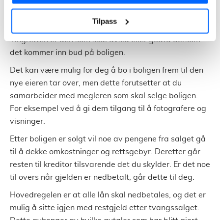
oppnevne en medhjelper som skal bistå for å få
Tilpass
boligen solgt, og denne legger ut bolig for salg.
Tingretten er den som skal avslå eller godta dersom
det kommer inn bud på boligen.
Det kan være mulig for deg å bo i boligen frem til den
nye eieren tar over, men dette forutsetter at du
samarbeider med megleren som skal selge boligen.
For eksempel ved å gi dem tilgang til å fotografere og
visninger.
Etter boligen er solgt vil noe av pengene fra salget gå
til å dekke omkostninger og rettsgebyr. Deretter går
resten til kreditor tilsvarende det du skylder. Er det noe
til overs når gjelden er nedbetalt, går dette til deg.
Hovedregelen er at alle lån skal nedbetales, og det er
mulig å sitte igjen med restgjeld etter tvangssalget.