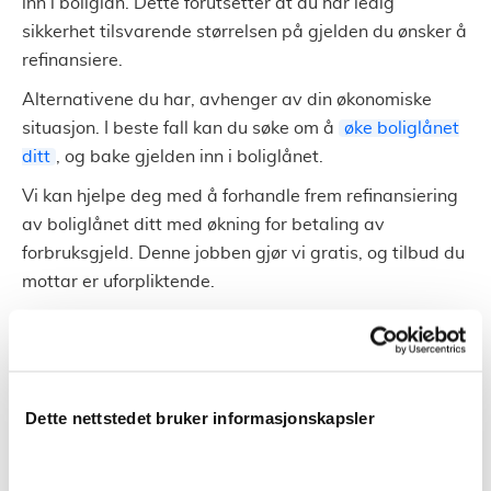
inn i boliglån. Dette forutsetter at du har ledig
sikkerhet tilsvarende størrelsen på gjelden du ønsker å
refinansiere.
Alternativene du har, avhenger av din økonomiske
situasjon. I beste fall kan du søke om å
øke boliglånet
ditt
, og bake gjelden inn i boliglånet.
Vi kan hjelpe deg med å forhandle frem refinansiering
av boliglånet ditt med økning for betaling av
forbruksgjeld. Denne jobben gjør vi gratis, og tilbud du
mottar er uforpliktende.
Du finner
skjema for refinansiering av boliglån her
.
Mye usikret gjeld og vanskelig
Dette nettstedet bruker informasjonskapsler
å få refinansiering med
sikkerhet?