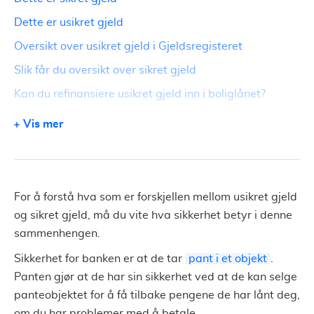
Dette er usikret gjeld
Oversikt over usikret gjeld i Gjeldsregisteret
Slik får du oversikt over sikret gjeld
Kan du refinansiere usikret gjeld inn i boliglånet?
Mye usikret gjeld og vanskelig å få refinansiering med
Vis mer
sikkerhet?
Også penger å spare på å refinansiere usikret gjeld
uten sikkerhet
Sørg for at ditt boliglån og billån har
For å forstå hva som er forskjellen mellom usikret gjeld
konkurransedyktige renter
og sikret gjeld, må du vite hva sikkerhet betyr i denne
sammenhengen.
Sikkerhet for banken er at de tar
pant i et objekt
.
Panten gjør at de har sin sikkerhet ved at de kan selge
panteobjektet for å få tilbake pengene de har lånt deg,
om du har problemer med å betale.