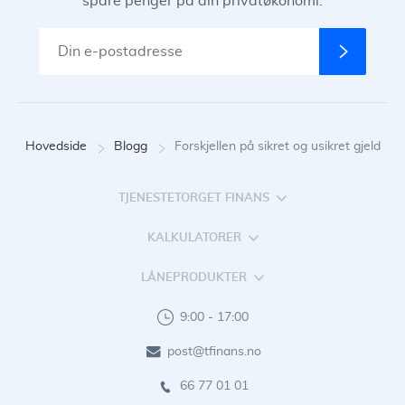
spare penger på din privatøkonomi.
Hovedside
Blogg
Forskjellen på sikret og usikret gjeld
TJENESTETORGET FINANS
KALKULATORER
LÅNEPRODUKTER
9:00 - 17:00
post@tfinans.no
66 77 01 01