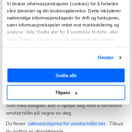
Vi bruker informasjonskapsler (cookies) for å forbedre
Hos noen banker kan det være vanskelig å få innvilget
våre tjenester og din brukeropplevelse. Dette inkluderer
en slik økning i boliglån, dersom du har mye gjeld som
nødvendige informasjonskapsler for drift og funksjoner,
er usikret. Har du i tillegg
betalingsanmerkninger
samt informasjonskapsler rettet mot markedsføring og
eller inkasso, må du gjerne til spesialistbanker.
analyse. Velg ‘Godta alle’ for å samtykke til dette, eller
De tilbyr det som kalles for omstartslån. Dette er
velg "Tilpass". Les mer om vår personvernerklæring
refinansiering med sikkerhet i bolig
, som er tiltenkt
deg med mye ugunstig gjeld. Forutsetningen er ledig
Detaljer
sikkerhet og tilstrekkelig fast inntekt.
Renten her er noe høyere enn på et ordinært boliglån,
Godta alle
men skal sørge for at du sparer penger på gjelden din
totalt sett. Slik at det blir lettere for deg å betale
Tilpass
tilbake det du skylder.
Som med boliglån, kan vi hjelpe deg med å forhandle
omstartslån på vegne av deg.
Du finner
søknadsskjema for omstartslån her
. Tilbud
du mottar er uforpliktende.