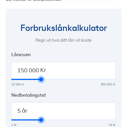
Forbrukslånkalkulator
Regn ut hva ditt lån vil koste
Lånesum
Kr
10 000 Kr
500 000 Kr
Nedbetalingstid
år
1 år
15 år