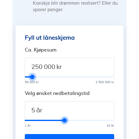
Kanskje blir drømmen realisert? Eller du
sparer penger.
Fyll ut låneskjema
Ca. Kjøpesum
kr
50 000 kr
2 500 000 kr
Velg ønsket nedbetalingstid
år
1 år
10 år