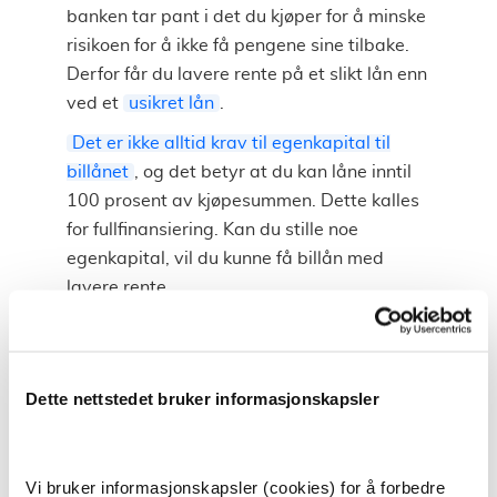
banken tar pant i det du kjøper for å minske
risikoen for å ikke få pengene sine tilbake.
Derfor får du lavere rente på et slikt lån enn
ved et
usikret lån
.
Det er ikke alltid krav til egenkapital til
billånet
, og det betyr at du kan låne inntil
100 prosent av kjøpesummen. Dette kalles
for fullfinansiering. Kan du stille noe
egenkapital, vil du kunne få billån med
lavere rente.
Ny eller brukt bil
Dette nettstedet bruker informasjonskapsler
For å få et billån, må du oppfylle kravene
om å være betalingsdyktig. For å finne ut
dette, vil du bli
kredittvurdert
.
Vi bruker informasjonskapsler (cookies) for å forbedre
Det er heller ikke nødvendig å vite hvilken