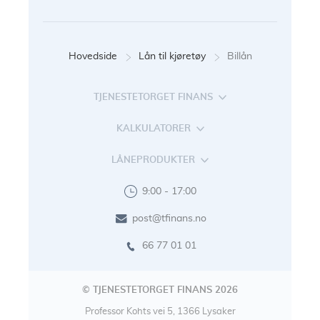
Hovedside
Lån til kjøretøy
Billån
TJENESTETORGET FINANS
KALKULATORER
LÅNEPRODUKTER
9:00 - 17:00
post@tfinans.no
66 77 01 01
© TJENESTETORGET FINANS 2026
Professor Kohts vei 5, 1366 Lysaker