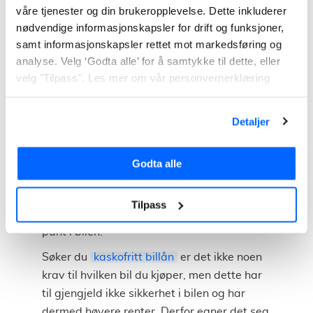
våre tjenester og din brukeropplevelse. Dette inkluderer
bil du skal kjøpe. Først tar du kontakt med
nødvendige informasjonskapsler for drift og funksjoner,
banken, som gir deg et lånebevis på hvor
samt informasjonskapsler rettet mot markedsføring og
mye du kan få i lån. Når du finner bilen du
analyse. Velg ‘Godta alle’ for å samtykke til dette, eller
vil ha, løses lånebeviset inn i lån, men først
velg "Tilpass". Les mer om vår personvernerklæring
etter bilen er godkjent av banken.
For å få et så billig billån som mulig, er det
Detaljer
smart å sjekke tilbud fra flere banker. Fyll
gjerne ut vårt skjema og vi vil jobbe med å
Godta alle
finne den beste låneløsningen for deg.
Du kan søke lån til både ny bil og brukt bil.
Tilpass
Banken vil likevel ha noen krav når de tar
pant i bilen.
Søker du
kaskofritt billån
er det ikke noen
krav til hvilken bil du kjøper, men dette har
til gjengjeld ikke sikkerhet i bilen og har
dermed høyere renter. Derfor egner det seg