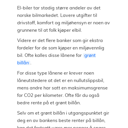
El-biler tar stadig større andeler av det
norske bilmarkedet. Lavere utgifter til
drivstoff, komfort og miljøhensyn er noen av
grunnene til at folk kjøper elbil.
Videre er det flere banker som gir ekstra
fordeler for de som kjøper en miljøvennlig
bil. Ofte kalles disse lånene for
grønt
billån
.
For disse type lånene er krever noen
låneutstedere at det er en nullutslippsbil,
mens andre har satt en maksimumsgrense
for CO2 per kilometer. Ofte får du også
bedre rente på et grønt billån.
Selv om et grønt billån i utgangspunktet gir
deg en av bankens beste renter på billån,
kan det fortsatt være mer penger å spare