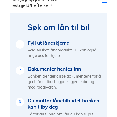
ned lånet i takt med verdifallet på bilen. Dessuten
sikkerhet i bilen. Det stilles da heller ikke krav til
restgjeld/heftelser?
vil du betale mindre i renter totalt sett ved kortere
kaskoforsikring på bilen du kjøper. Lånet har noe
nedbetalingstid.
høyere rente fordi det er usikret.
En bank kan ikke ta ny pant i bilen så lenge det er
restgjeld/heftelser på den. Er det restgjeld på bilen
Søk om lån til bil
må denne gjøres opp ved at banken din betaler
direkte til banken hvor gjelden er registrert, slik at
heftelsen forsvinner samtidig som du overtar
Fyll ut låneskjema
1
eierskap.
Velg ønsket låneprodukt. Du kan også
ringe oss for hjelp.
Dokumenter hentes inn
2
Banken trenger disse dokumentene for å
gi et lånetilbud - gjøres gjerne dialog
med rådgiveren.
Du mottar lånetilbudet banken
3
kan tilby deg
Så får du tilbud om lån du kan si ja til.