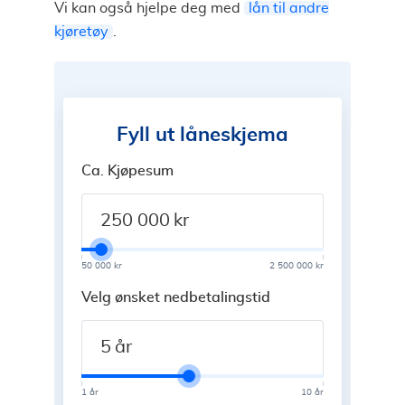
Vi kan også hjelpe deg med
lån til andre
kjøretøy
.
Fyll ut låneskjema
Ca. Kjøpesum
kr
50 000 kr
2 500 000 kr
Velg ønsket nedbetalingstid
år
1 år
10 år