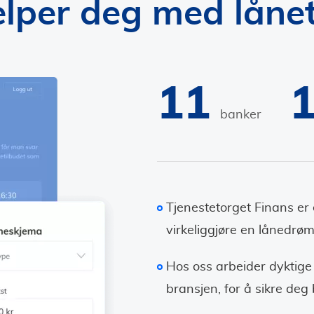
elper deg med låne
11
banker
Tjenestetorget Finans er
virkeliggjøre en lånedrøm
Hos oss arbeider dyktige
bransjen, for å sikre deg 