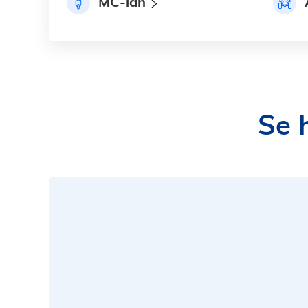
MC-lån
Se 