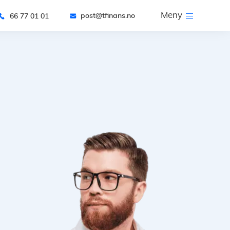
Meny
post@tfinans.no
66 77 01 01