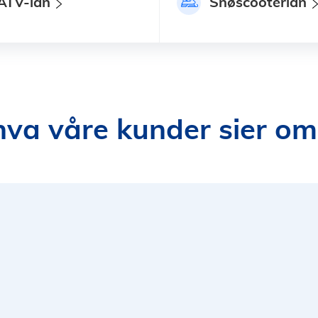
ATV-lån
Snøscooterlån
hva våre kunder sier om