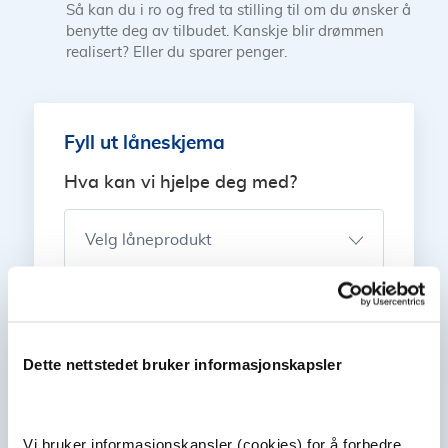
Så kan du i ro og fred ta stilling til om du ønsker å
benytte deg av tilbudet. Kanskje blir drømmen
realisert? Eller du sparer penger.
Fyll ut låneskjema
Hva kan vi hjelpe deg med?
Velg låneprodukt
start lånesøknaden
Dette nettstedet bruker informasjonskapsler
Eksempel: Nom. rente 4,99 %. Eff. rente 5,15 %. 2 mill
o/25 år. Kostnad kr 1.519.049. Totalt kr 3.519.049.
Vi bruker informasjonskapsler (cookies) for å forbedre