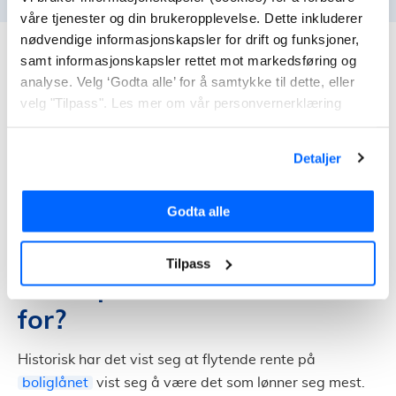
våre tjenester og din brukeropplevelse. Dette inkluderer
nødvendige informasjonskapsler for drift og funksjoner,
samt informasjonskapsler rettet mot markedsføring og
INNHOLDSFORTEGNELSE
analyse. Velg ‘Godta alle’ for å samtykke til dette, eller
velg "Tilpass". Les mer om vår personvernerklæring
Du bør vite om overkurs og underkurs
Binde renten på hele eller deler av lånet?
Detaljer
Hva bør du velge av fast og flytende rente?
Vi forhandler fastrentelån for deg
Godta alle
Tilpass
Hvem passer fastrentelån
for?
Historisk har det vist seg at flytende rente på
boliglånet
vist seg å være det som lønner seg mest.