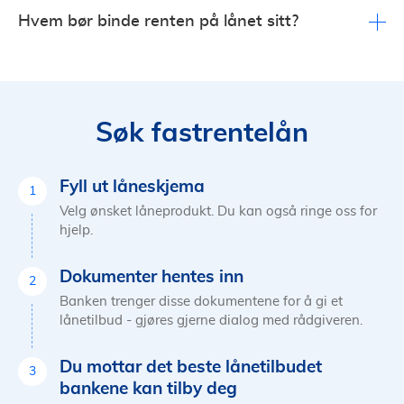
tilbyr nye kunder. Dermed kan du måtte kompensere
Du kan binde renten i 3, 5 eller 10 år.
Hvem bør binde renten på lånet sitt?
banken for tapet.
Siden flytende rente som regel vil lønne seg på sikt, bør
du ikke binde renten med en tanke på å tjene på det.
Fastrentelån er særlig for den som har behov for
forutsigbare utgifter i en gitt periode.
Søk fastrentelån
Fyll ut låneskjema
1
Velg ønsket låneprodukt. Du kan også ringe oss for
hjelp.
Dokumenter hentes inn
2
Banken trenger disse dokumentene for å gi et
lånetilbud - gjøres gjerne dialog med rådgiveren.
Du mottar det beste lånetilbudet
3
bankene kan tilby deg