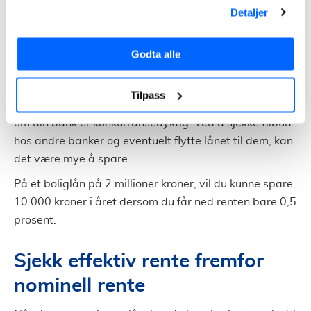
Det er mulig å gjøre endringer i
nedbetalingsplan
, så
Detaljer
lenge det er forsvarlig å gjennomføre endringen.
Skal du endre lånets nedbetalingsplan, må du regne
Godta alle
med å betale gebyr. Derfor bør du ikke regne med å
bytte frem og tilbake ettersom det passer.
Tilpass
Men om du tenker å bytte, er det lurt å ta en sjekk på
om din bank er konkurransedyktig. Ved å sjekke tilbud
hos andre banker og eventuelt flytte lånet til dem, kan
det være mye å spare.
På et boliglån på 2 millioner kroner, vil du kunne spare
10.000 kroner i året dersom du får ned renten bare 0,5
prosent.
Sjekk effektiv rente fremfor
nominell rente