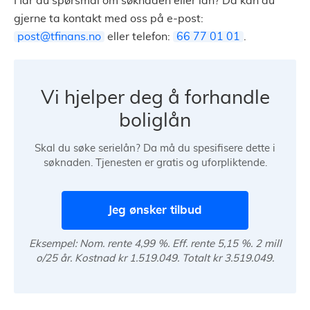
Har du spørsmål om søknaden eller lån? Da kan du
gjerne ta kontakt med oss på e-post:
post@tfinans.no
eller telefon:
66 77 01 01
.
Vi hjelper deg å forhandle
boliglån
Skal du søke serielån? Da må du spesifisere dette i
søknaden. Tjenesten er gratis og uforpliktende.
Jeg ønsker tilbud
Eksempel: Nom. rente 4,99 %. Eff. rente 5,15 %. 2 mill
o/25 år. Kostnad kr 1.519.049. Totalt kr 3.519.049.