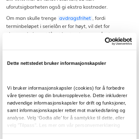
uforutsigbarheten også gi ekstra kostnader.
Om man skulle trenge
avdragsfrihet
, fordi
terminbeløpet i serielån er for høyt, vil det for
eksempel gjøre at lånet koster deg mer når du
begynner å betale igjen.
Da kan det være bedre å velge annuitetslån, og heller
betale inn ekstra når man har mulighet til det. Eller
Dette nettstedet bruker informasjonskapsler
velge et annuitetslån med kortere nedbetalingstid.
Men om du har en solid økonomi som ikke har samme
Vi bruker informasjonskapsler (cookies) for å forbedre
behovet for forutsigbarhet, kan serielån være noe å
våre tjenester og din brukeropplevelse. Dette inkluderer
vurdere.
nødvendige informasjonskapsler for drift og funksjoner,
samt informasjonskapsler rettet mot markedsføring og
Kan man bytte til annuitetslån
analyse. Velg ‘Godta alle’ for å samtykke til dette, eller
senere?
velg "Tilpass". Les mer om vår personvernerklæring