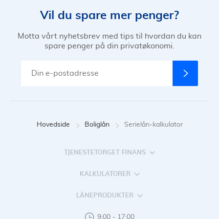
serielån være noe for deg. Alternativt kan du velge lavere
Vil du spare mer penger?
nedbetalingstid på annuitetslån, eller betale inn ekstra
etter evne.
Motta vårt nyhetsbrev med tips til hvordan du kan
spare penger på din privatøkonomi.
Hovedside
Boliglån
Serielån-kalkulator
TJENESTETORGET FINANS
KALKULATORER
LÅNEPRODUKTER
9:00 - 17:00