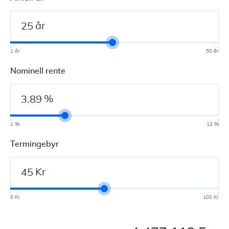
år
1 år
50 år
Nominell rente
%
1 %
12 %
Termingebyr
Kr
0 Kr
100 Kr