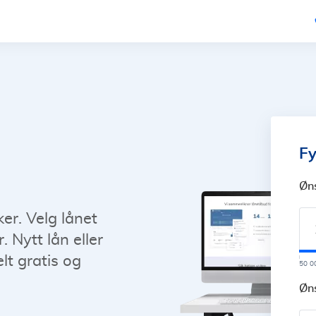
Fy
Øn
ker. Velg lånet
 Nytt lån eller
lt gratis og
50 0
Øns