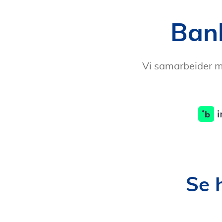
Ban
Vi samarbeider me
Se 