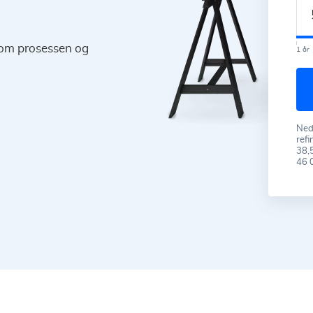
nnom prosessen og
1 år
Nedb
refi
38,5
46 0