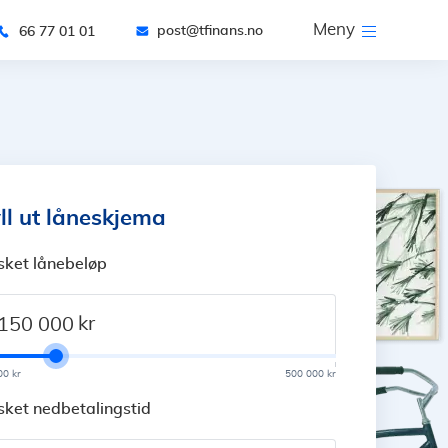
Meny
post@tfinans.no
66 77 01 01
ll ut låneskjema
sket lånebeløp
kr
00 kr
500 000 kr
ket nedbetalingstid