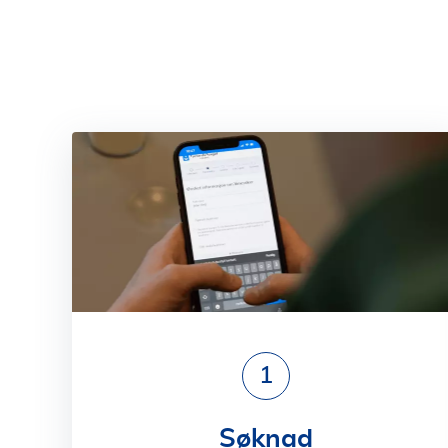
1
Søknad