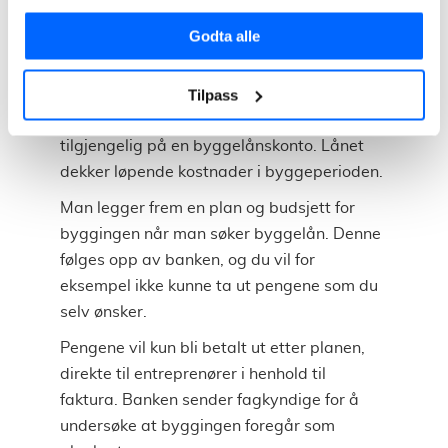
Slik fungerer et
Godta alle
byggelån
Etter du har fått innvilget
Tilpass
byggelånsrammen, blir pengene
tilgjengelig på en byggelånskonto. Lånet
dekker løpende kostnader i byggeperioden.
Man legger frem en plan og budsjett for
byggingen når man søker byggelån. Denne
følges opp av banken, og du vil for
eksempel ikke kunne ta ut pengene som du
selv ønsker.
Pengene vil kun bli betalt ut etter planen,
direkte til entreprenører i henhold til
faktura. Banken sender fagkyndige for å
undersøke at byggingen foregår som