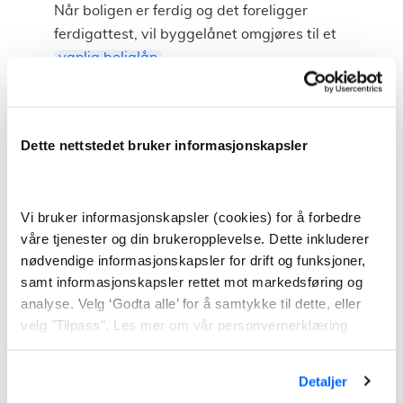
Når boligen er ferdig og det foreligger
ferdigattest, vil byggelånet omgjøres til et
vanlig boliglån
.
Du betaler også en provisjon til banken
hvert kvartal. Denne er regnet fra hvor mye
lån du har fått innvilget, og ikke det du har
Dette nettstedet bruker informasjonskapsler
brukt.
Siden byggelånet har noe høyere rente enn
et ordinært boliglån, så vil det lønne seg at
Vi bruker informasjonskapsler (cookies) for å forbedre
våre tjenester og din brukeropplevelse. Dette inkluderer
byggeperioden er kortest mulig. Slik at
nødvendige informasjonskapsler for drift og funksjoner,
lånet blir omgjort til boliglån så raskt som
samt informasjonskapsler rettet mot markedsføring og
mulig.
analyse. Velg ‘Godta alle’ for å samtykke til dette, eller
God planlegging av byggeprosessen vil
velg "Tilpass". Les mer om vår personvernerklæring
derfor lønne seg. Både for å korte ned tiden,
og hindre at budsjettet sprekker.
Detaljer