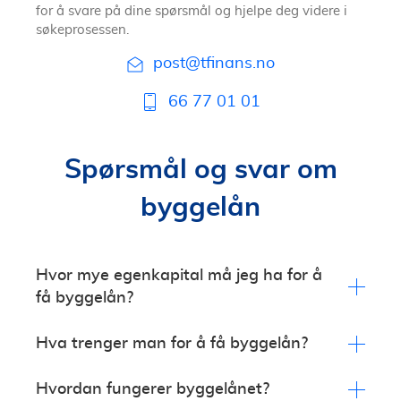
for å svare på dine spørsmål og hjelpe deg videre i
søkeprosessen.
post@tfinans.no
66 77 01 01
Spørsmål og svar om
byggelån
Hvor mye egenkapital må jeg ha for å
få byggelån?
Tomteverdien kan brukes som sikkerhet. Det
Hva trenger man for å få byggelån?
langsiktige bildet er også viktig, og man ser på hvor
mye boligen kommer til å være verdt etter
Banken trenger ulike dokumenter som har med
Hvordan fungerer byggelånet?
ferdigstilling. Dersom du mangler tomt som
byggeprosessen å gjøre. Det kan være