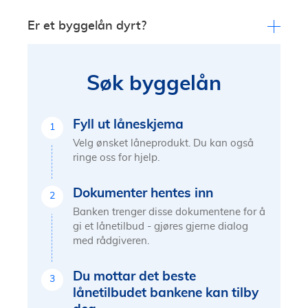
sikkerhet, kan egeninnsats i bygget brukes som
byggetillatelse, tegninger, finansieringsplan og
Et byggelån er et midlertidig lån som omgjøres til
Er et byggelån dyrt?
egenkapital.
dokumentasjon på dine økonomiske forutsetninger.
boliglån når bygget har en ferdigattest. Man betaler
I tillegg trengs en forhåndstakst som forteller hva
renter av det man bruker og pengene betales ut til
Byggelånet har noe høyere rente enn et ordinært
bygget med eiendom kommer til å være verdt etter
entreprenører i henhold til faktura underveis i
boliglån. Derfor vil en kortere byggeperiode lønne
ferdigstilling.
Søk byggelån
byggeprosessen, etter kontroller fra fagkyndige. I
seg.
tillegg er det en provisjon på innvilget
byggelånsramme.
Fyll ut låneskjema
1
Velg ønsket låneprodukt. Du kan også
ringe oss for hjelp.
Dokumenter hentes inn
2
Banken trenger disse dokumentene for å
gi et lånetilbud - gjøres gjerne dialog
med rådgiveren.
Du mottar det beste
3
lånetilbudet bankene kan tilby