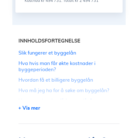
Kostnad kr 494 731. Totalt kr 2 494 731
INNHOLDSFORTEGNELSE
Slik fungerer et byggelån
Hva hvis man får økte kostnader i
byggeperioden?
Hvordan få et billigere byggelån
Hva må jeg ha for å søke om byggelån?
Hvor mye kan jeg få i byggelån?
Vis mer
Nominell rente på vanlig boliglån
Bygge hus? Vi hjelper deg med byggelånet