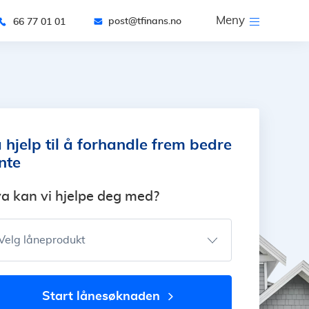
Meny
post@tfinans.no
66 77 01 01
 hjelp til å forhandle frem bedre
nte
a kan vi hjelpe deg med?
Velg låneprodukt
start lånesøknaden