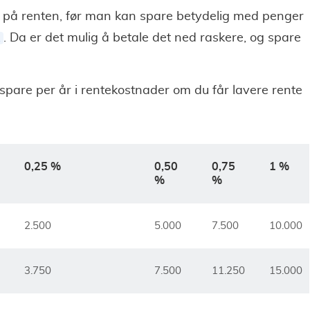
 på renten, før man kan spare betydelig med penger
. Da er det mulig å betale det ned raskere, og spare
spare per år i rentekostnader om du får lavere rente
0,25 %
0,50
0,75
1 %
%
%
2.500
5.000
7.500
10.000
3.750
7.500
11.250
15.000