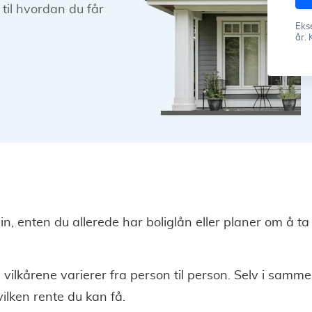
 til hvordan du får
Ekse
år. 
n, enten du allerede har boliglån eller planer om å ta
g vilkårene varierer fra person til person. Selv i samme
ilken rente du kan få.