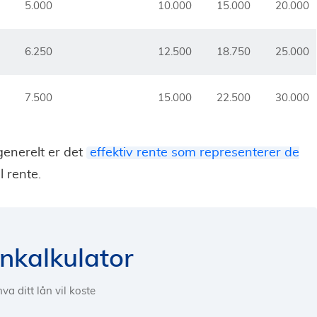
5.000
10.000
15.000
20.000
6.250
12.500
18.750
25.000
7.500
15.000
22.500
30.000
generelt er det
effektiv rente som representerer de
l rente.
ånkalkulator
va ditt lån vil koste