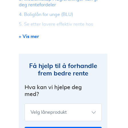
deg rentefordeler
4. Boliglån for unge (BLU)
5. Se etter lavere effektiv rente hos
andre banker
Vis mer
Få hjelp til å forhandle boliglån
Få hjelp til å forhandle
frem bedre rente
Hva kan vi hjelpe deg
med?
Velg låneprodukt