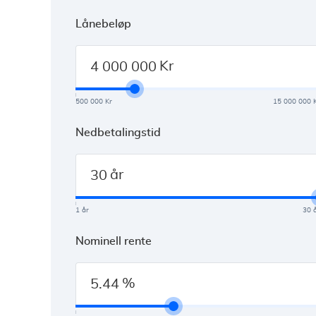
Lånebeløp
Kr
500 000 Kr
15 000 000 
Nedbetalingstid
år
1 år
30 
Nominell rente
%