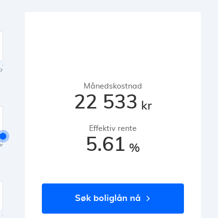
Kr
Månedskostnad
22 533
kr
Effektiv rente
5.61
%
år
søk boliglån nå