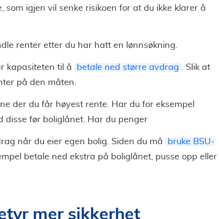
 som igjen vil senke risikoen for at du ikke klarer å
le renter etter du har hatt en lønnsøkning.
 kapasiteten til å
betale ned større avdrag
. Slik at
enter på den måten.
ene der du får høyest rente. Har du for eksempel
ed disse før boliglånet. Har du penger
drag når du eier egen bolig. Siden du må
bruke BSU-
empel betale ned ekstra på boliglånet, pusse opp eller
betyr mer sikkerhet