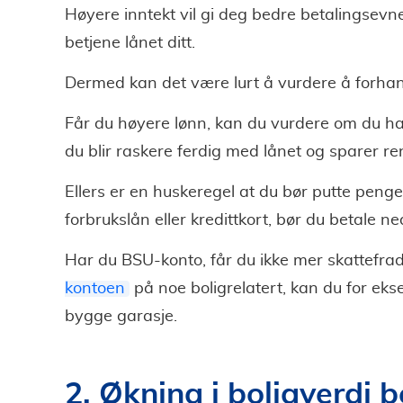
Høyere inntekt vil gi deg bedre betalingsevne,
betjene lånet ditt.
Dermed kan det være lurt å vurdere å forhand
Får du høyere lønn, kan du vurdere om du har
du blir raskere ferdig med lånet og sparer r
Ellers er en huskeregel at du bør putte peng
forbrukslån eller kredittkort, bør du betale n
Har du BSU-konto, får du ikke mer skattefra
kontoen
på noe boligrelatert, kan du for eks
bygge garasje.
2. Økning i boligverdi 