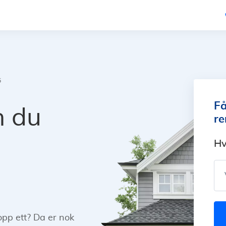
5
Få
n du
re
Hv
opp ett? Da er nok