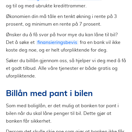
og til og med ubrukte kredittrammer.
Økonomien din må tåle en tenkt økning i rente på 3
prosent, og minimum en rente på 7 prosent.
Ønsker du å få svar på hvor mye du kan låne til bil?
Det å søke et
finansieringsbevis
fra en bank vil ikke
koste deg noe, og er helt uforpliktende for deg.
Søker du billån gjennom oss, så hjelper vi deg med å få
et godt tilbud. Alle våre tjenester er både gratis og
uforpliktende.
Billån med pant i bilen
Som med boliglån, er det mulig at banken tar pant i
bilen når du skal låne penger til bil. Dette gjør at
banken får sikkerhet.
Dersom det skulle skje noe som gjør at banken ikke får