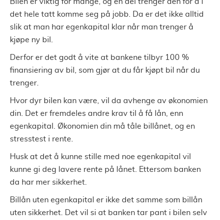
Bilen er viktig for mange, og en del trenger den for å i
det hele tatt komme seg på jobb. Da er det ikke alltid
slik at man har egenkapital klar når man trenger å
kjøpe ny bil.
Derfor er det godt å vite at bankene tilbyr 100 %
finansiering av bil, som gjør at du får kjøpt bil når du
trenger.
Hvor dyr bilen kan være, vil da avhenge av økonomien
din. Det er fremdeles andre krav til å få lån, enn
egenkapital. Økonomien din må tåle billånet, og en
stresstest i rente.
Husk at det å kunne stille med noe egenkapital vil
kunne gi deg lavere rente på lånet. Ettersom banken
da har mer sikkerhet.
Billån uten egenkapital er ikke det samme som billån
uten sikkerhet. Det vil si at banken tar pant i bilen selv