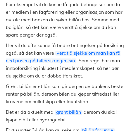
For eksempel vil du kunne få gode betingelser om du
er medlem i en fagforening eller organisasjon som har
avtale med banken du søker billån hos. Samme med
boliglån, så det kan være verdt å sjekke om du kan
spare penger der også.
Her vil du ofte kunne få bedre betingelser på forsikring
også, så det kan være
verdt å sjekke om man kan få
ned prisen på bilforsikringen sin
. Som regel har man
innboforsikring inkludert i medlemskapet, så her bør
du sjekke om du er dobbeltforsikret.
Grønt billån er et lån som gir deg en av bankens beste
renter på billån, dersom bilen du kjøper tilfredsstiller
kravene om nullutslipp eller lavutslipp.
Det er da aktuelt med
grønt billån
dersom du skal
kjøpe elbil eller hydrogenbil.
Er du under 34 år, kan du søke om
billån for unge
.