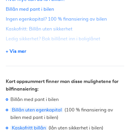
Billån med pant i bilen
Ingen egenkapital? 100 % finansiering av bilen
Kaskofritt: Billån uten sikkerhet
Ledig sikkerhet? Bak billånet inn i boliglånet
Billigere lån til bil
Vis mer
Inntil 10 års nedbetalingstid på billån
Kan lånet brukes til både ny og brukt bil?
Kjøpe bil? Vi hjelper deg med finansiering
Kort oppsummert finner man disse mulighetene for
bilfinansiering:
Billån med pant i bilen
Billån uten egenkapital
(100 % finansiering av
bilen med pant i bilen)
Kaskofritt billån
(lån uten sikkerhet i bilen)