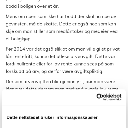
bodd i boligen over et år.
Mens om noen som ikke har bodd der skal ha noe av
gevinsten, må de skatte. Dette er også noe som kan
skje om man stiller som medlåntaker og medeier ved
et boligkjøp.
Før 2014 var det også slik at om man ville gi et privat
lån rentefritt, kunne det utløse arveavgift. Dette var
fordi nullrente eller for lav rente kunne sees på som
forskudd på arv, og derfor være avgiftspliktig.
Dersom arveavgiften blir gjeninnført, bør man være
klar over dette dersom man ønsker å avtale lav rente
eller ingen på et privatlån.
Privat lån for å hjelpe et av
Dette nettstedet bruker informasjonskapsler
barna når man har flere barn