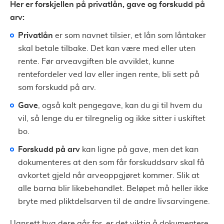
Her er forskjellen på privatlån, gave og forskudd på
arv:
Privatlån
er som navnet tilsier, et lån som låntaker
skal betale tilbake. Det kan være med eller uten
rente. Før arveavgiften ble avviklet, kunne
rentefordeler ved lav eller ingen rente, bli sett på
som forskudd på arv.
Gave
, også kalt pengegave, kan du gi til hvem du
vil, så lenge du er tilregnelig og ikke sitter i uskiftet
bo.
Forskudd på arv
kan ligne på gave, men det kan
dokumenteres at den som får forskuddsarv skal få
avkortet gjeld når arveoppgjøret kommer. Slik at
alle barna blir likebehandlet. Beløpet må heller ikke
bryte med pliktdelsarven til de andre livsarvingene.
Uansett hva dere går for, er det viktig å dokumentere