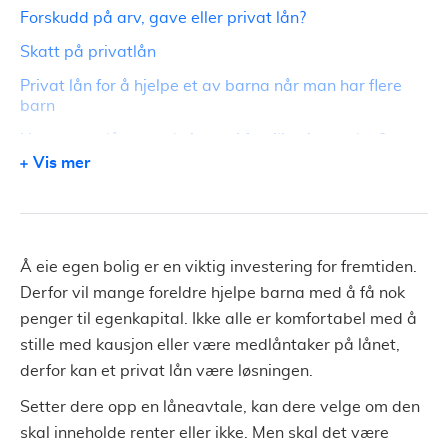
Forskudd på arv, gave eller privat lån?
Skatt på privatlån
Privat lån for å hjelpe et av barna når man har flere
barn
Hva bør en låneavtale innad i familien inneholde?
Vis mer
Få gratis hjelp til å forhandle boliglån
Å eie egen bolig er en viktig investering for fremtiden.
Derfor vil mange foreldre hjelpe barna med å få nok
penger til egenkapital. Ikke alle er komfortabel med å
stille med kausjon eller være medlåntaker på lånet,
derfor kan et privat lån være løsningen.
Setter dere opp en låneavtale, kan dere velge om den
skal inneholde renter eller ikke. Men skal det være