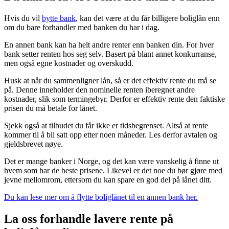
Hvis du vil
bytte bank
, kan det være at du får billigere boliglån enn
om du bare forhandler med banken du har i dag.
En annen bank kan ha helt andre renter enn banken din. For hver
bank setter renten hos seg selv. Basert på blant annet konkurranse,
men også egne kostnader og overskudd.
Husk at når du sammenligner lån, så er det effektiv rente du må se
på. Denne inneholder den nominelle renten iberegnet andre
kostnader, slik som termingebyr. Derfor er effektiv rente den faktiske
prisen du må betale for lånet.
Sjekk også at tilbudet du får ikke er tidsbegrenset. Altså at rente
kommer til å bli satt opp etter noen måneder. Les derfor avtalen og
gjeldsbrevet nøye.
Det er mange banker i Norge, og det kan være vanskelig å finne ut
hvem som har de beste prisene. Likevel er det noe du bør gjøre med
jevne mellomrom, ettersom du kan spare en god del på lånet ditt.
Du kan lese mer om å flytte boliglånet til en annen bank her.
La oss forhandle lavere rente på