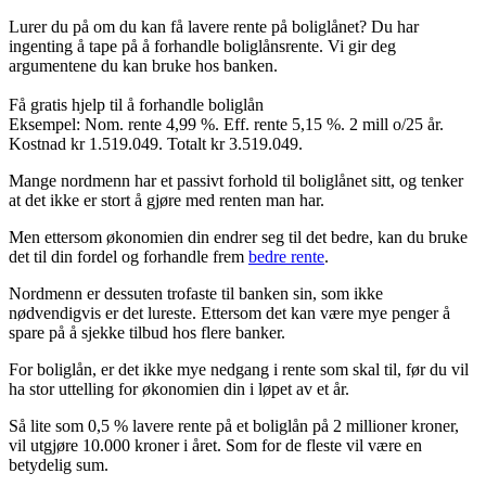
Lurer du på om du kan få lavere rente på boliglånet? Du har
ingenting å tape på å forhandle boliglånsrente. Vi gir deg
argumentene du kan bruke hos banken.
Få gratis hjelp til å forhandle boliglån
Eksempel: Nom. rente 4,99 %. Eff. rente 5,15 %. 2 mill o/25 år.
Kostnad kr 1.519.049. Totalt kr 3.519.049.
Mange nordmenn har et passivt forhold til boliglånet sitt, og tenker
at det ikke er stort å gjøre med renten man har.
Men ettersom økonomien din endrer seg til det bedre, kan du bruke
det til din fordel og forhandle frem
bedre rente
.
Nordmenn er dessuten trofaste til banken sin, som ikke
nødvendigvis er det lureste. Ettersom det kan være mye penger å
spare på å sjekke tilbud hos flere banker.
For boliglån, er det ikke mye nedgang i rente som skal til, før du vil
ha stor uttelling for økonomien din i løpet av et år.
Så lite som 0,5 % lavere rente på et boliglån på 2 millioner kroner,
vil utgjøre 10.000 kroner i året. Som for de fleste vil være en
betydelig sum.