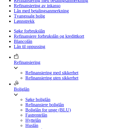
Refinansiering med betalingsanmerkning
Refinansiering av inkasso
Lån med betalingsanmerkning
Tvangssalg bolig
Lønnstrekk
Søke forbrukslån
Refinansiere forbrukslån og kredittkort
Blancolån
Lån til oppussing
Refinansiering
Refinansiering med sikkerhet
Refinansiering uten sikkerhet
Boliglån
Søke boliglån
Refinansiere boliglån
Boliglån for unge (BLU)
Fastrentelån
Hyttelån
Huslån