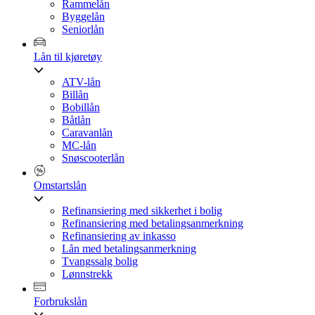
Rammelån
Byggelån
Seniorlån
Lån til kjøretøy
ATV-lån
Billån
Bobillån
Båtlån
Caravanlån
MC-lån
Snøscooterlån
Omstartslån
Refinansiering med sikkerhet i bolig
Refinansiering med betalingsanmerkning
Refinansiering av inkasso
Lån med betalingsanmerkning
Tvangssalg bolig
Lønnstrekk
Forbrukslån