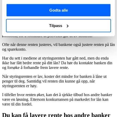
Styringsrenten er satt ned
Godta alle
Styringsrenten settes av Norges bank, og har konsekvenser for hele
den norske økonomien. Det er noe Norges bank bruker for å styre
blant annet prisvekst og utvikling i økonomien.
Tilpass
Med andre ord settes styringsrenten opp når det går bra med norsk
økonomi, for å forhindre at prisvekst går ut av kontroll.
Ofte når denne renten justeres, vil bankene også justere renten på lån
og sparekonto.
Har du sett i mediene at styringsrenten har gått ned, men du enda
ikke har fått bedre rente på ditt lån? Da bør du kontakte banken din
og forsøke å forhandle frem lavere rente.
Når styringsrenten er lav, koster det mindre for banken å låne ut
penger til deg. Samtidig vil renten din kunne gå opp, når
styringsrenten er høy.
I tilfeller hvor renten øker, kan det å sjekke tilbud hos andre banker
være en løsning. Ettersom konkurransen på markedet for lån kan
være til din fordel.
Du kan få lavere rente hos andre banker