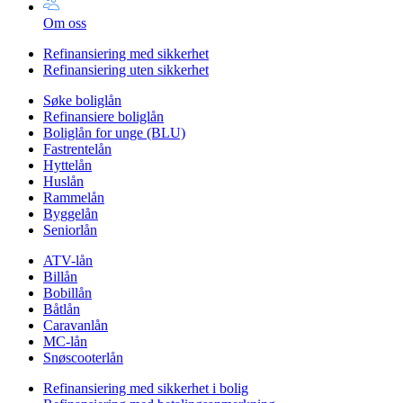
Om oss
Refinansiering med sikkerhet
Refinansiering uten sikkerhet
Søke boliglån
Refinansiere boliglån
Boliglån for unge (BLU)
Fastrentelån
Hyttelån
Huslån
Rammelån
Byggelån
Seniorlån
ATV-lån
Billån
Bobillån
Båtlån
Caravanlån
MC-lån
Snøscooterlån
Refinansiering med sikkerhet i bolig