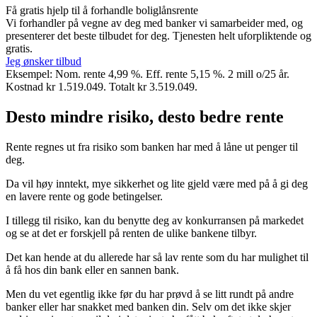
Få gratis hjelp til å forhandle boliglånsrente
Vi forhandler på vegne av deg med banker vi samarbeider med, og
presenterer det beste tilbudet for deg. Tjenesten helt uforpliktende og
gratis.
Jeg ønsker tilbud
Eksempel: Nom. rente 4,99 %. Eff. rente 5,15 %. 2 mill o/25 år.
Kostnad kr 1.519.049. Totalt kr 3.519.049.
Desto mindre risiko, desto bedre rente
Rente regnes ut fra risiko som banken har med å låne ut penger til
deg.
Da vil høy inntekt, mye sikkerhet og lite gjeld være med på å gi deg
en lavere rente og gode betingelser.
I tillegg til risiko, kan du benytte deg av konkurransen på markedet
og se at det er forskjell på renten de ulike bankene tilbyr.
Det kan hende at du allerede har så lav rente som du har mulighet til
å få hos din bank eller en sannen bank.
Men du vet egentlig ikke før du har prøvd å se litt rundt på andre
banker eller har snakket med banken din. Selv om det ikke skjer