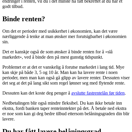
endringer i renten, vil du i det minste ha fått bekreftet at du har et
godt tilbud.
Binde renten?
Om det er perioder med usikkerhet i økonomien, kan det være
nærliggende å tenke at man ønsker mer forutsigbarhet i økonomien
sin.
Det er kanskje også de som ønsker å binde renten for å
«
slå
markedet
»
, ved å binde den på mest gunstig tidspunkt.
Problemet er at det er vanskelig å forutse markedet i lang tid. Mye
kan skje på både 3, 5 og 10 år. Man kan ha lavere rente i noen
perioder, men man kan også gå glipp av lavere renter. Dessuten viser
det seg at det på lang sikt som regel lønner seg med flytende rente.
Dessuten kan det koste deg penger å
avslutte fastrentelån før tiden
.
Nedbetalingen blir også mindre fleksibel. Du kan ikke betale inn
ekstra, fordi banken taper renteinntekter på det. Å betale ned ekstra
er noe som kan gi deg bedre tilbud ettersom belåningsgraden din blir
lavere.
Du har fått lavere belåningsgrad