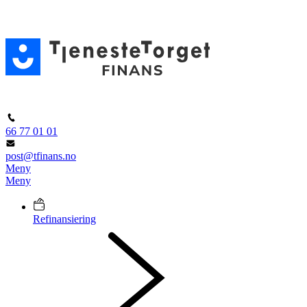
66 77 01 01
post@tfinans.no
Meny
Meny
Refinansiering