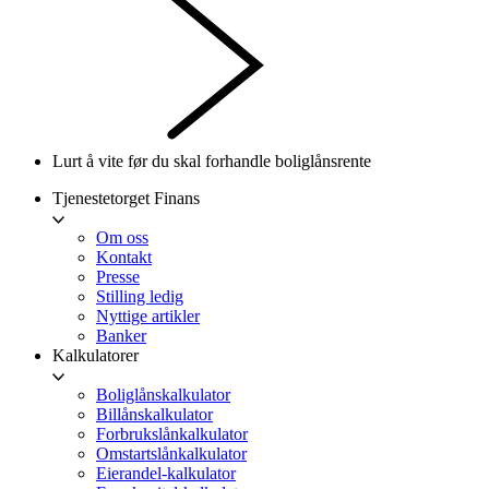
Lurt å vite før du skal forhandle boliglånsrente
Tjenestetorget Finans
Om oss
Kontakt
Presse
Stilling ledig
Nyttige artikler
Banker
Kalkulatorer
Boliglånskalkulator
Billånskalkulator
Forbrukslånkalkulator
Omstartslånkalkulator
Eierandel-kalkulator