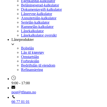
Egenkapital-kalkulator
Belåningsgrad-kalkulator
Dokumentavgift-kalkulator
Låneevne-kalkulator
Annuitetslån-kalkulator
Serielån-kalkulator
Rammelån-kalkulator
Lånekalkulator
Lånekalkulator oversikt
Låneprodukter
Boliglån
Lån til kjøretøy
Omstartslån
Forbrukslån
Bedriftslån til eiendom
Refinansiering
9:00 - 17:00
post@tfinans.no
66 77 01 01