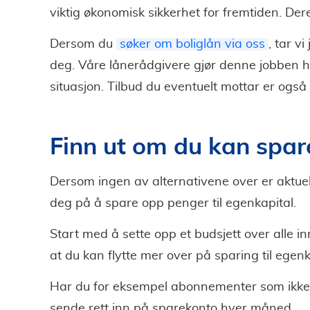
viktig økonomisk sikkerhet for fremtiden. De
Dersom du
søker om boliglån via oss
, tar 
deg. Våre lånerådgivere gjør denne jobben hel
situasjon. Tilbud du eventuelt mottar er også 
Finn ut om du kan spar
Dersom ingen av alternativene over er aktuel
deg på å spare opp penger til egenkapital.
Start med å sette opp et budsjett over alle inn
at du kan flytte mer over på sparing til egen
Har du for eksempel abonnementer som ikke 
sende rett inn på sparekonto hver måned.