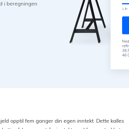
ed i beregningen
1 år
Nedb
refi
38,5
46 0
jeld opptil fem ganger din egen inntekt. Dette kalles