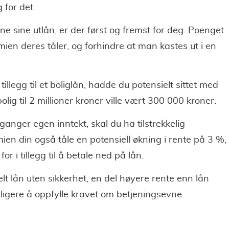
 for det.
ene sine utlån, er der først og fremst for deg. Poenget
mien deres tåler, og forhindre at man kastes ut i en
tillegg til et boliglån, hadde du potensielt sittet med
lig til 2 millioner kroner ville vært 300 000 kroner.
 ganger egen inntekt, skal du ha tilstrekkelig
ien din også tåle en potensiell økning i rente på 3 %,
r i tillegg til å betale ned på lån.
lt lån uten sikkerhet, en del høyere rente enn lån
eligere å oppfylle kravet om betjeningsevne.