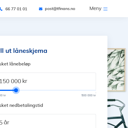
Meny
post@tfinans.no
66 77 01 01
ll ut låneskjema
sket lånebeløp
kr
00 kr
500 000 kr
ket nedbetalingstid
år