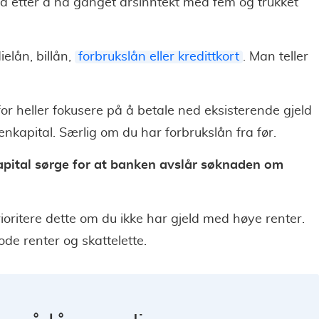
ed etter å ha ganget årsinntekt med fem og trukket
ielån, billån,
forbrukslån eller kredittkort
. Man teller
for heller fokusere på å betale ned eksisterende gjeld
kapital. Særlig om du har forbrukslån fra før.
kapital sørge for at banken avslår søknaden om
ioritere dette om du ikke har gjeld med høye renter.
ode renter og skattelette.