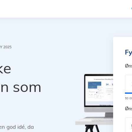
Y 2025
Fy
ke
Øn
ån som
50 0
Øns
en god idé, da