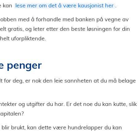
re kan
lese mer om det å være kausjonist her
.
vi jobben med å forhandle med banken på vegne av
t gratis, og leter etter den beste løsningen for din
helt uforpliktende.
e penger
t for deg, er nok den leie sannheten at du må belage
tekter og utgifter du har. Er det noe du kan kutte, slik
kapitalen?
blir brukt, kan dette være hundrelapper du kan