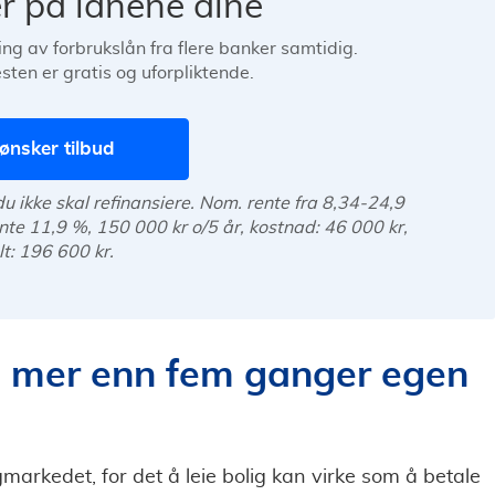
r på lånene dine
ng av forbrukslån fra flere banker samtidig.
ten er gratis og uforpliktende.
ønsker tilbud
u ikke skal refinansiere. Nom. rente fra 8,34-24,9
rente 11,9 %, 150 000 kr o/5 år, kostnad: 46 000 kr,
lt: 196 600 kr.
e mer enn fem ganger egen
markedet, for det å leie bolig kan virke som å betale