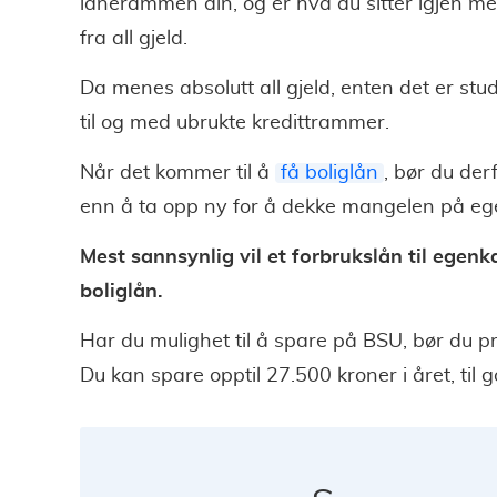
lånerammen din, og er hva du sitter igjen m
fra all gjeld.
Da menes absolutt all gjeld, enten det er stud
til og med ubrukte kredittrammer.
Når det kommer til å
få boliglån
, bør du der
enn å ta opp ny for å dekke mangelen på egen
Mest sannsynlig vil et forbrukslån til egen
boliglån.
Har du mulighet til å spare på BSU, bør du pr
Du kan spare opptil 27.500 kroner i året, til g