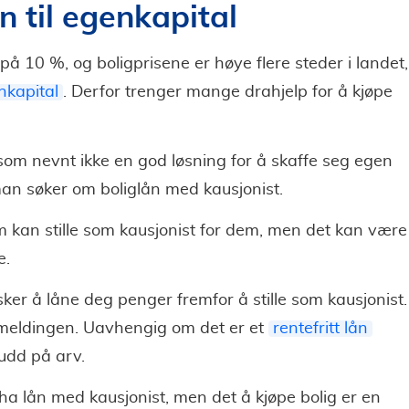
ån til egenkapital
 på 10 %, og boligprisene er høye flere steder i landet,
nkapital
. Derfor trenger mange drahjelp for å kjøpe
som nevnt ikke en god løsning for å skaffe seg egen
man søker om boliglån med kausjonist.
om kan stille som kausjonist for dem, men det kan være
e.
sker å låne deg penger fremfor å stille som kausjonist.
emeldingen. Uavhengig om det er et
rentefritt lån
kudd på arv.
å ha lån med kausjonist, men det å kjøpe bolig er en