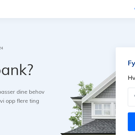
24
Fy
bank?
Hv
 passer dine behov
vi opp flere ting