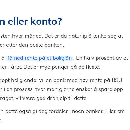
n eller konto?
osten hver måned. Det er da naturlig å tenke seg at
ter etter den beste banken.
å å
få ned rente på et boliglån
. En halv prosent av et
oner i året. Det er mye penger på de fleste.
jøpt bolig enda, vil en bank med høy rente på BSU
er i en prosess hvor man gjerne ønsker å spare opp
aget, vil være god drahjelp til dette.
an dette også gi deg fordeler i noen banker. Eller om
.