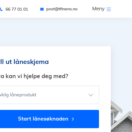
Meny
post@tfinans.no
66 77 01 01
ll ut låneskjema
a kan vi hjelpe deg med?
Velg låneprodukt
start lånesøknaden