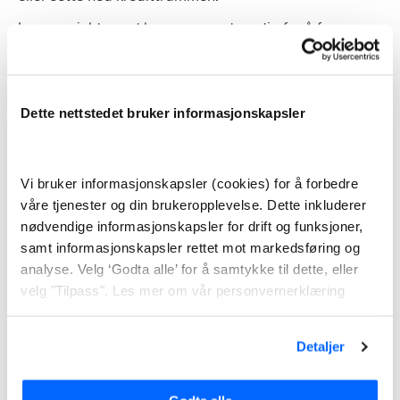
Lavere gjeldsgrad kan være nødvendig for å for
eksempel få mer i boliglån, men også for å få lavere
rente.
Dette nettstedet bruker informasjonskapsler
Flere muligheter for
refinansiering av gjeld
Vi bruker informasjonskapsler (cookies) for å forbedre
Skal du refinansiere lån eller kreditter, kan du
våre tjenester og din brukeropplevelse. Dette inkluderer
refinansiere med eller uten sikkerhet i bolig. Her er det
nødvendige informasjonskapsler for drift og funksjoner,
du bør vite om de to:
samt informasjonskapsler rettet mot markedsføring og
analyse. Velg ‘Godta alle’ for å samtykke til dette, eller
Refinansiering uten sikkerhet
velg "Tilpass". Les mer om vår personvernerklæring
Refinansiering uten sikkerhet er et lavterskeltilbud for
Detaljer
å få lavere rente. Oftest er prosessen automatisert,
slik at du får svar kort tid etter du har søkt.