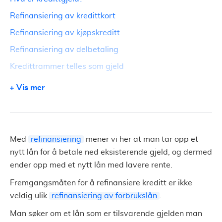
Refinansiering av kredittkort
Refinansiering av kjøpskreditt
Refinansiering av delbetaling
Kredittrammer telles som gjeld
Flere muligheter for refinansiering av gjeld
Vis mer
Samle lånene dine og få bedre oversikt over
økonomien
Sammenlign effektiv rente fremfor nominell rente
Med
refinansiering
mener vi her at man tar opp et
Få tilbud om refinansiering av lån og kreditter fra flere
nytt lån for å betale ned eksisterende gjeld, og dermed
ender opp med et nytt lån med lavere rente.
Fremgangsmåten for å refinansiere kreditt er ikke
veldig ulik
refinansiering av forbrukslån
.
Man søker om et lån som er tilsvarende gjelden man