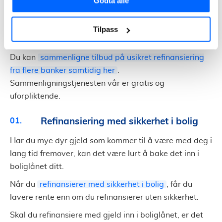
Godta alle
Man stiller ikke sikkerhet i en bolig, og banken vil
dermed ta høyere rente enn lån med sikkerhet. Men
det betyr ikke at du ikke sparer penger ved å
Tilpass
refinansiere lån uten sikkerhet.
Du kan
sammenligne tilbud på usikret refinansiering
fra flere banker samtidig her
.
Sammenligningstjenesten vår er gratis og
uforpliktende.
Refinansiering med sikkerhet i bolig
Har du mye dyr gjeld som kommer til å være med deg i
lang tid fremover, kan det være lurt å bake det inn i
boliglånet ditt.
Når du
refinansierer med sikkerhet i bolig
, får du
lavere rente enn om du refinansierer uten sikkerhet.
Skal du refinansiere med gjeld inn i boliglånet, er det