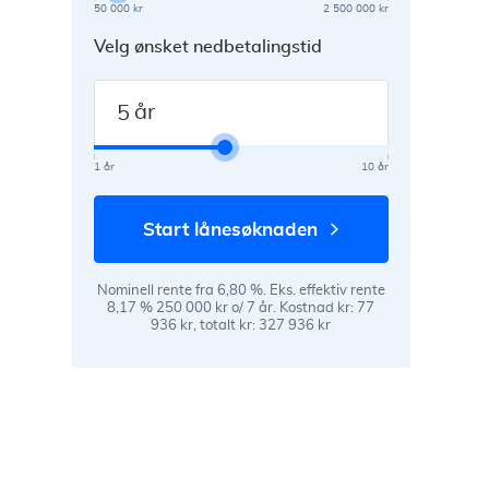
50 000 kr
2 500 000 kr
Velg ønsket nedbetalingstid
år
1 år
10 år
start lånesøknaden
Nominell rente fra 6,80 %. Eks. effektiv rente
8,17 % 250 000 kr o/ 7 år. Kostnad kr: 77
936 kr, totalt kr: 327 936 kr