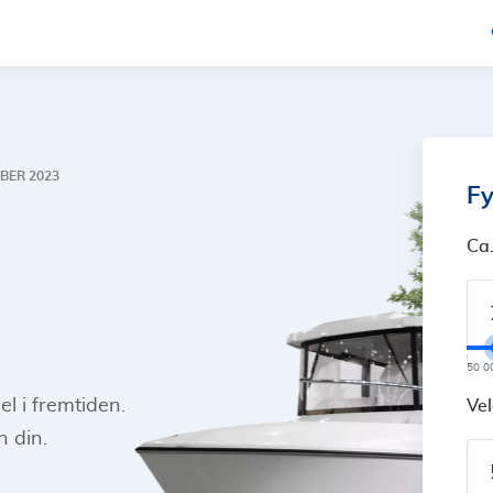
OBER 2023
Fy
Ca
50 0
l i fremtiden.
Vel
n din.