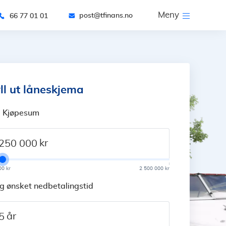
Meny
post@tfinans.no
66 77 01 01
ll ut låneskjema
. Kjøpesum
kr
00 kr
2 500 000 kr
g ønsket nedbetalingstid
år