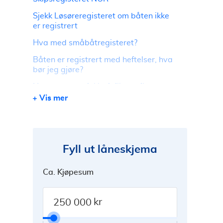
Sjekk Løsøreregisteret om båten ikke
er registrert
Hva med småbåtregisteret?
Båten er registrert med heftelser, hva
bør jeg gjøre?
Hva bør man sjekke i tillegg til
heftelser?
Vis mer
Skal du kjøpe båt? Få hjelp til å
innhente tilbud på båtlån
Fyll ut låneskjema
Ca. Kjøpesum
kr