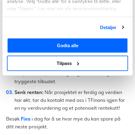
analyse. Velg ‘Godta alle’ for å samtykke til dette, eller
økonomi?
velg "Tilpass". Les mer om vår personvernerklæring
Med TFinans og Fixa under samme tak, har du nå et
komplett verktøy for å optimalisere privatøkonomien
Detaljer
din.
Godta alle
Sikre kapitalen:
Start med å finne den beste
låneløsningen for ditt prosjekt hos TFinans.
Tilpass
Sammenlign prisene:
Legg ut jobben helt
uforpliktende på Fixa og velg det beste og
tryggeste tilbudet.
Senk renten:
Når prosjektet er ferdig og verdien
har økt, tar du kontakt med oss i TFinans igjen for
en ny verdivurdering og et potensielt rentekutt!
Besøk
Fixa
i dag for å se hvor mye du kan spare på
ditt neste prosjekt.