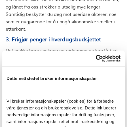
og lånet fra oss strekker plutselig mye lenger.
Samtidig beskytter du deg mot useriøse aktører, noe
som er avgjørende for å unngå økonomiske smeller i
etterkant.
3. Frigjør penger i hverdagsbudsjettet
Det er ikke bare snekring og rørlegging du kan få
fixa
.
Tjenesten samler over 300 ulike kategorier på ett sted.
Føler du at hverdagsøkonomien er stram i møte med
lån og renter?
Dette nettstedet bruker informasjonskapsler
På Fixa kan du raskt og enkelt hente inn konkurrerende
tilbud på alt fra strømavtaler og forsikringer til
bredbånd og mobilabonnement. Å kutte disse faste,
Vi bruker informasjonskapsler (cookies) for å forbedre
månedlige kostnadene frigjør kapital du heller kan
våre tjenester og din brukeropplevelse. Dette inkluderer
bruke på å betale ned gjeld eller bygge en bufferkonto.
nødvendige informasjonskapsler for drift og funksjoner,
samt informasjonskapsler rettet mot markedsføring og
Klar for å ta grep om både prosjekt og