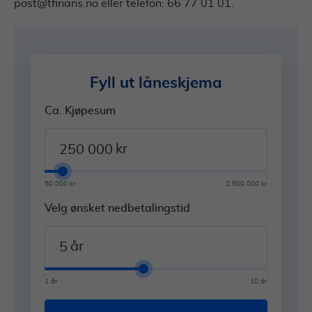
post@tfinans.no
eller telefon: 66 77 01 01.
Fyll ut låneskjema
Ca. Kjøpesum
kr
50 000 kr
2 500 000 kr
Velg ønsket nedbetalingstid
år
1 år
10 år