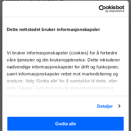
INNHOLDSFORTEGNELSE
Caravanlån med pant
Ny eller brukt bobil eller campingvogn?
Dette nettstedet bruker informasjonskapsler
Før du kjøper caravan
Øke boliglånet i stedet for caravanlån?
Vi hjelper deg med caravanlån til bobilen eller
Vi bruker informasjonskapsler (cookies) for å forbedre
campingvogna
våre tjenester og din brukeropplevelse. Dette inkluderer
nødvendige informasjonskapsler for drift og funksjoner,
Tfinans er en del
samt informasjonskapsler rettet mot markedsføring og
av Fixa-gruppen
analyse. Velg ‘Godta alle’ for å samtykke til dette, eller
Finansiering til
velg "Tilpass". Les mer om vår personvernerklæring
TFinans bytter snart navn til FixaFinans
campingvogn eller bobil
Spørsmål og svar om Fixa
Detaljer
Skal du
kjøpe bobil
eller campingvogn, trenger man
gjerne finansiering. Med årene har slike rullende hjem
Godta alle
blitt luksus, og du finner de som koster over millionen.