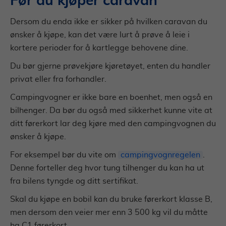
Før du kjøper caravan
Dersom du enda ikke er sikker på hvilken caravan du
ønsker å kjøpe, kan det være lurt å prøve å leie i
kortere perioder for å kartlegge behovene dine.
Du bør gjerne prøvekjøre kjøretøyet, enten du handler
privat eller fra forhandler.
Campingvogner er ikke bare en boenhet, men også en
bilhenger. Da bør du også med sikkerhet kunne vite at
ditt førerkort lar deg kjøre med den campingvognen du
ønsker å kjøpe.
For eksempel bør du vite om
campingvognregelen
.
Denne forteller deg hvor tung tilhenger du kan ha ut
fra bilens tyngde og ditt sertifikat.
Skal du kjøpe en bobil kan du bruke førerkort klasse B,
men dersom den veier mer enn 3 500 kg vil du måtte
ha C1 førerkort.