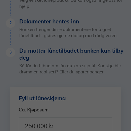
Velg ønsket låneprodukt. Du kan også ringe oss for
hjelp.
Dokumenter hentes inn
2
Banken trenger disse dokumentene for å gi et
lånetilbud - gjøres gjerne dialog med rådgiveren.
Du mottar lånetilbudet banken kan tilby
3
deg
Så får du tilbud om lån du kan si ja til. Kanskje blir
drømmen realisert? Eller du sparer penger.
Fyll ut låneskjema
Ca. Kjøpesum
kr