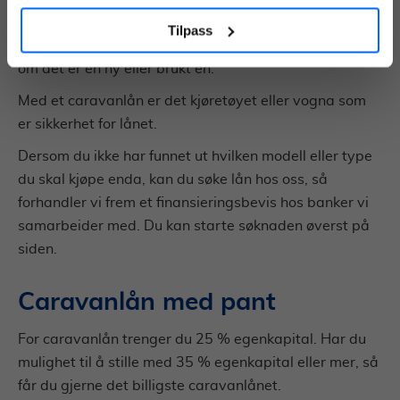
Det vil selvfølgelig ha noe å si hvilke ønsker og behov
Tilpass
du har for din bobil eller campingvogn. For eksempel
om det er en ny eller brukt en.
Med et caravanlån er det kjøretøyet eller vogna som
er sikkerhet for lånet.
Dersom du ikke har funnet ut hvilken modell eller type
du skal kjøpe enda, kan du søke lån hos oss, så
forhandler vi frem et finansieringsbevis hos banker vi
samarbeider med. Du kan starte søknaden øverst på
siden.
Caravanlån med pant
For caravanlån trenger du 25 % egenkapital. Har du
mulighet til å stille med 35 % egenkapital eller mer, så
får du gjerne det billigste caravanlånet.