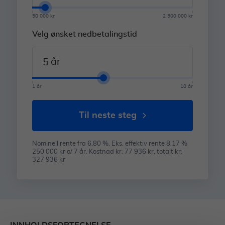
50 000 kr
2 500 000 kr
Velg ønsket nedbetalingstid
år
1 år
10 år
til neste steg
Nominell rente fra 6,80 %. Eks. effektiv rente 8,17 %
250 000 kr o/ 7 år. Kostnad kr: 77 936 kr, totalt kr:
327 936 kr