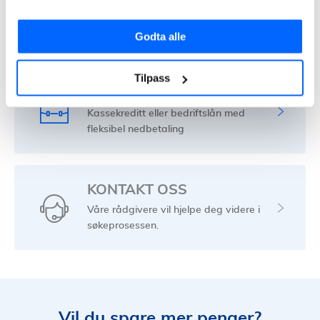
refinansiere. Nom. rente fra 8,34-24,9 %. Eff. rente fra 9,8–
38,54 %. Eks. eff. rente 11,9 %, 150 000 kr o/5 år, kostnad:
46 000 kr, totalt: 196 600 kr.
Godta alle
Tilpass
BEDRIFTSLÅN
Kassekreditt eller bedriftslån med
fleksibel nedbetaling
KONTAKT OSS
Våre rådgivere vil hjelpe deg videre i
søkeprosessen.
Vil du spare mer penger?