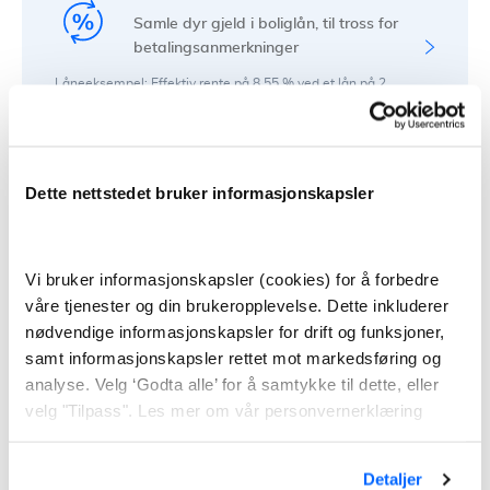
Samle dyr gjeld i boliglån, til tross for
betalingsanmerkninger
Låneeksempel: Effektiv rente på 8,55 % ved et lån på 2
millioner over 25 år, kost kr. 2.622.146, totalt kr. 4.622.146
Dette nettstedet bruker informasjonskapsler
LÅN TIL KJØRETØY
Billån, bobillån, båtlån, MC-lån, ATV-
lån, snøscooterlån
Vi bruker informasjonskapsler (cookies) for å forbedre
Nominell rente fra 6,80 %. Eks. effektiv rente 8,17 % 250
våre tjenester og din brukeropplevelse. Dette inkluderer
000 kr o/ 7 år. Kostnad kr: 77 936 kr, totalt kr: 327 936 kr
nødvendige informasjonskapsler for drift og funksjoner,
samt informasjonskapsler rettet mot markedsføring og
analyse. Velg ‘Godta alle’ for å samtykke til dette, eller
FORBRUKSLÅN
velg "Tilpass". Les mer om vår personvernerklæring
Samle forbrukslån og kredittkortgjeld i
ett lån
Detaljer
Nedbetalingstiden er 1-15 år, 5 år om du ikke skal