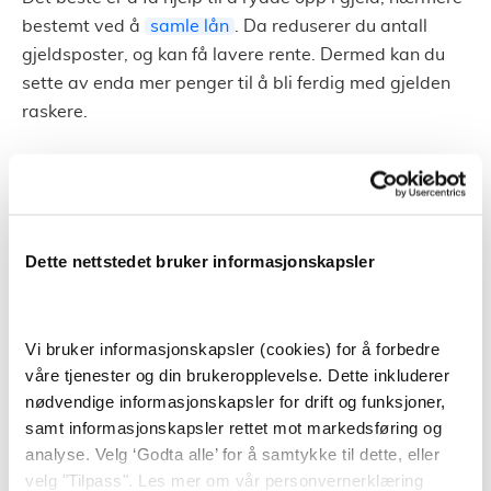
bestemt ved å
samle lån
. Da reduserer du antall
gjeldsposter, og kan få lavere rente. Dermed kan du
sette av enda mer penger til å bli ferdig med gjelden
raskere.
Refinansiere uten sikkerhet?
Få tilbud fra flere banker
Dette nettstedet bruker informasjonskapsler
Vi har nevnt refinansiering som en mulig løsning ved
flere anledninger i denne artikkelen. Refinansiering
uten sikkerhet er en metode for å få hjelp med lav
terskel.
Vi bruker informasjonskapsler (cookies) for å forbedre
våre tjenester og din brukeropplevelse. Dette inkluderer
Du søker enkelt om beløpet du trenger for å rydde opp
nødvendige informasjonskapsler for drift og funksjoner,
i gjeld og annen informasjon om økonomien din.
samt informasjonskapsler rettet mot markedsføring og
Deretter vil du i de fleste tilfeller få svar ganske raskt.
analyse. Velg ‘Godta alle’ for å samtykke til dette, eller
Dette er fordi mange banker har automatisert denne
velg "Tilpass". Les mer om vår personvernerklæring