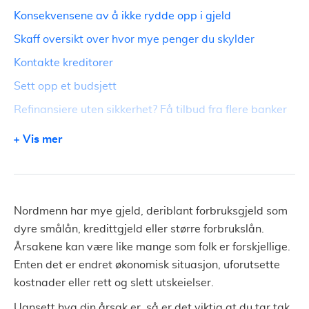
Konsekvensene av å ikke rydde opp i gjeld
Skaff oversikt over hvor mye penger du skylder
Kontakte kreditorer
Sett opp et budsjett
Refinansiere uten sikkerhet? Få tilbud fra flere banker
Har du betalingsanmerkninger eller inkasso?
Vis mer
Gjeldsrådgivning
Få hjelp til å forhandle refinansiering
Nordmenn har mye gjeld, deriblant forbruksgjeld som
dyre smålån, kredittgjeld eller større forbrukslån.
Årsakene kan være like mange som folk er forskjellige.
Enten det er endret økonomisk situasjon, uforutsette
kostnader eller rett og slett utskeielser.
Uansett hva din årsak er, så er det viktig at du tar tak