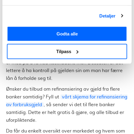
prosessen. I enkelte tilfeller vil det være behov for en
manuell vurdering.
Detaljer
Når du refinansierer uten sikkerhet, søker du i praksis
om et forbrukslån for å betale ned eksisterende gjeld.
Godta alle
Du skylder fremdeles det samme beløpet, men du vil
ha flyttet lånene dine til et enkelt lån med lavere rente.
Tilpass
Med færre lån, betaler du også færre gebyrer, noe som
er med på å få ned kostnadene mer. Dessuten er det
lettere å ha kontroll på gjelden sin om man har færre
lån å forholde seg til.
Ønsker du tilbud om refinansiering av gjeld fra flere
banker samtidig? Fyll ut
vårt skjema for refinansiering
av forbruksgjeld
, så sender vi det til flere banker
samtidig. Dette er helt gratis å gjøre, og alle tilbud er
uforpliktende.
Da får du enkelt oversikt over markedet og hvem som