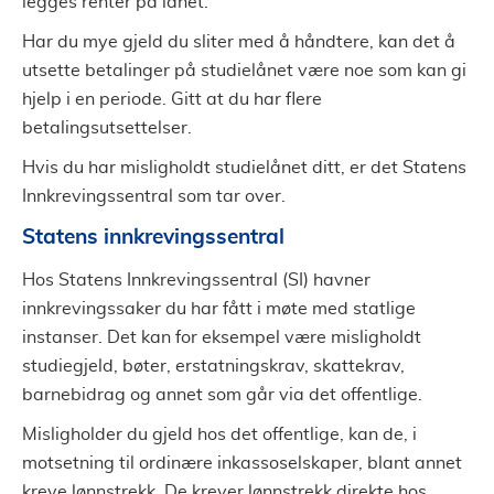
legges renter på lånet.
Har du mye gjeld du sliter med å håndtere, kan det å
utsette betalinger på studielånet være noe som kan gi
hjelp i en periode. Gitt at du har flere
betalingsutsettelser.
Hvis du har misligholdt studielånet ditt, er det Statens
Innkrevingssentral som tar over.
Statens innkrevingssentral
Hos Statens Innkrevingssentral (SI) havner
innkrevingssaker du har fått i møte med statlige
instanser. Det kan for eksempel være misligholdt
studiegjeld, bøter, erstatningskrav, skattekrav,
barnebidrag og annet som går via det offentlige.
Misligholder du gjeld hos det offentlige, kan de, i
motsetning til ordinære inkassoselskaper, blant annet
kreve lønnstrekk. De krever lønnstrekk direkte hos