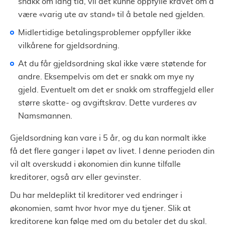
snakk om lang tid, vil det kunne oppfylle kravet om å
være
«
varig ute av stand
»
til å betale ned gjelden.
Midlertidige betalingsproblemer oppfyller ikke
vilkårene for gjeldsordning.
At du får gjeldsordning skal ikke være støtende for
andre. Eksempelvis om det er snakk om mye ny
gjeld. Eventuelt om det er snakk om straffegjeld eller
større skatte- og avgiftskrav. Dette vurderes av
Namsmannen.
Gjeldsordning kan vare i 5 år, og du kan normalt ikke
få det flere ganger i løpet av livet. I denne perioden din
vil alt overskudd i økonomien din kunne tilfalle
kreditorer, også arv eller gevinster.
Du har meldeplikt til kreditorer ved endringer i
økonomien, samt hvor hvor mye du tjener. Slik at
kreditorene kan følge med om du betaler det du skal.