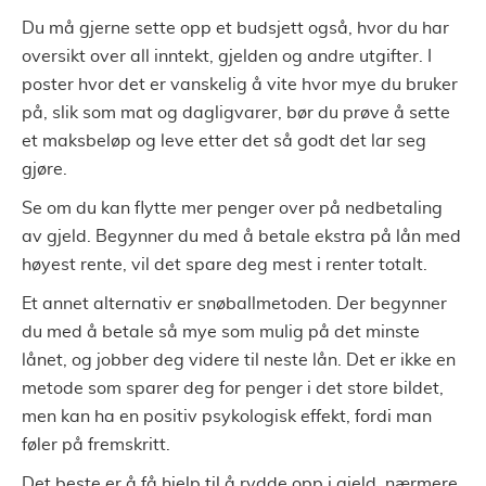
Du må gjerne sette opp et budsjett også, hvor du har
oversikt over all inntekt, gjelden og andre utgifter. I
poster hvor det er vanskelig å vite hvor mye du bruker
på, slik som mat og dagligvarer, bør du prøve å sette
et maksbeløp og leve etter det så godt det lar seg
gjøre.
Se om du kan flytte mer penger over på nedbetaling
av gjeld. Begynner du med å betale ekstra på lån med
høyest rente, vil det spare deg mest i renter totalt.
Et annet alternativ er snøballmetoden. Der begynner
du med å betale så mye som mulig på det minste
lånet, og jobber deg videre til neste lån. Det er ikke en
metode som sparer deg for penger i det store bildet,
men kan ha en positiv psykologisk effekt, fordi man
føler på fremskritt.
Det beste er å få hjelp til å rydde opp i gjeld, nærmere